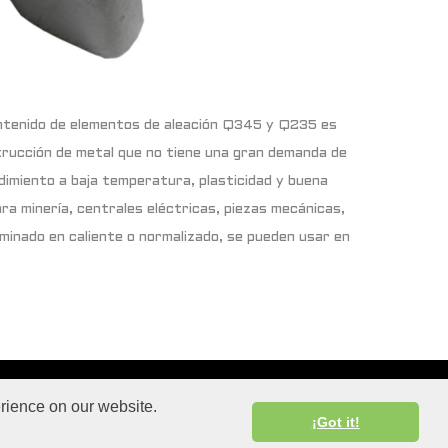
tenido de elementos de aleación Q345 y Q235 es
trucción de metal que no tiene una gran demanda de
dimiento a baja temperatura, plasticidad y buena
para minería, centrales eléctricas, piezas mecánicas,
minado en caliente o normalizado, se pueden usar en
t todos los derechos reservados.
erience on our website.
¡Got it!
te tus dispositivos.