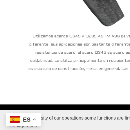
Utilizamos aceros Q345 y Q235 ASTM A36 galvan
diferente, sus aplicaciones son bastante diferent
resistencia de acero, el acero Q345 es acero es
soldabilidad, se utiliza principalmente en recipient
estructura de construcción, metal en general. Las 
Con pasión para el
Due to the diversity of our operations some functions are l
ES
Para poder aprecia
Configuration