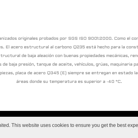
izados originales probados por SGS ISO 9001:2000. Como el con
es. El acero estructural al carbono Q235 está hecho para la cons
tructural de baja aleación con buenas propiedades mecánicas, ren
es de baja presión, tanque de aceite, vehículos, grúas, maquinaria 
piezas, placa de acero Q345 (E) siempre se entregan en estado la
áreas donde su temperatura es superior a -40 °C.
 universo, Casas Optimus, Operating Company, S.A. 2017-2030 © copyrigh
imited. This website uses cookies to ensure you get the best exp
r al máximo el universo mágico de Casas Optimus actualiza constantemen