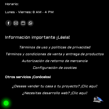
Horario:
Lunes - Viernes: 8 AM - 4 PM
Encuéntranos en:
Facebook
Mail
Sitio
Whatsapp
page
page
web
page
Información importante ¡Léela!
opens
opens
page
opens
in
in
opens
in
Términos de uso y políticas de privacidad
new
new
in
new
Términos y condiciones de venta y entrega de productos
window
window
new
window
Autorización de retorno de mercancía
window
Configuración de cookies
Otros servicios ¡Conócelos!
¿Deseas vender tu casa o tu proyecto? ¡Clic aquí!
¿Necesitas desarrollo web? ¡Clic aquí!