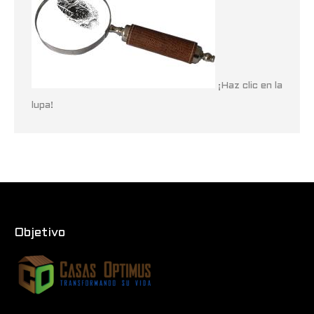
¡Haz clic en la
lupa!
Objetivo