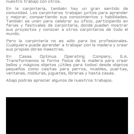
nuestro trabajo con otros.
En la carpintería, también hay un gran sentido de
comunidad. Los carpinteros trabajan juntos para aprender
y mejorar, compartiendo sus conocimientos y habilidades.
También se unen para celebrar su oficio, participando en
ferias y festivales de carpintería, donde pueden mostrar
sus proyectos y conocer a otros carpinteros de todo el
mundo.
Pero la carpintería no es sólo para los profesionales.
Cualquiera puede aprender a trabajar con la madera y crear
sus propias obras maestras.
En Casas Optimus Operating Company, S.A.
Transformamos la forma física de la madera para crear
bellos y mágicos objetos ¡Útiles para todos! desde objetos
pequeños como casitas para perros, muebles, puertas,
ventanas, molduras, juguetes, libreras y hasta casas.
Abajo podrás apreciar algunos de nuestros trabajos.