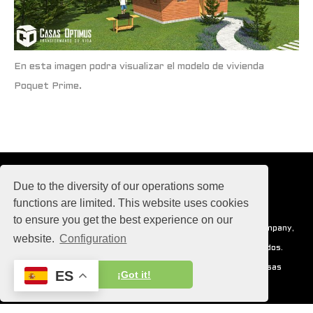
En esta imagen podra visualizar el modelo de vivienda
Poquet Prime.
Due to the diversity of our operations some
functions are limited. This website uses cookies
to ensure you get the best experience on our
Con pasión para el universo, Casas Optimus, Operating Company,
website.
Configuration
S.A. 2017-2030 © copyright todos los derechos reservados.
Para poder apreciar al máximo el universo mágico de Casas
ES
¡Got it!
Optimus actualiza constantemente tus dispositivos.