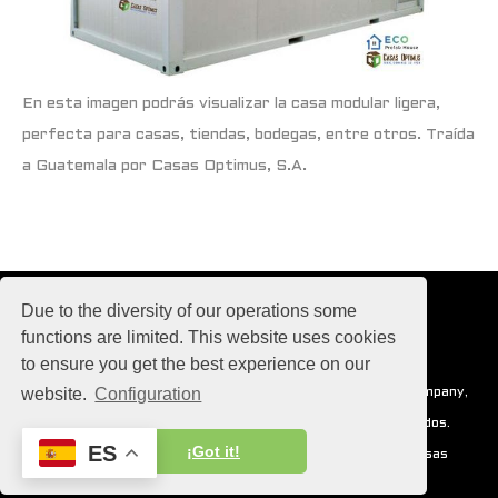
En esta imagen podrás visualizar la casa modular ligera,
perfecta para casas, tiendas, bodegas, entre otros. Traída
a Guatemala por Casas Optimus, S.A.
Due to the diversity of our operations some
functions are limited. This website uses cookies
to ensure you get the best experience on our
website.
Configuration
Con pasión para el universo, Casas Optimus, Operating Company,
S.A. 2017-2030 © copyright todos los derechos reservados.
ES
¡Got it!
Para poder apreciar al máximo el universo mágico de Casas
Optimus actualiza constantemente tus dispositivos.