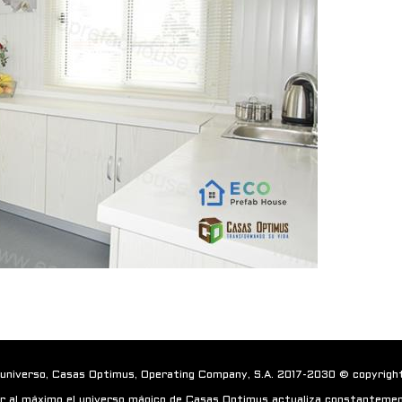
 universo, Casas Optimus, Operating Company, S.A. 2017-2030 © copyrigh
r al máximo el universo mágico de Casas Optimus actualiza constantemen