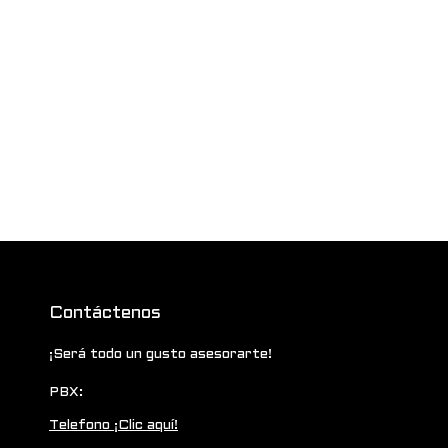
Contáctenos
¡Será todo un gusto asesorarte!
PBX:
Telefono ¡Clic aquí!