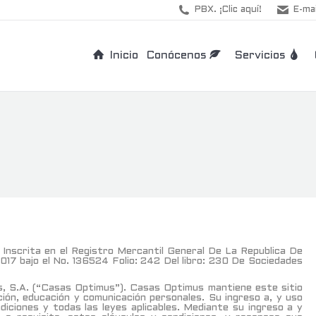
PBX. ¡Clic aquí!
E-mai
Inicio
Conócenos
Servicios
nscrita en el Registro Mercantil General De La Republica De
017 bajo el No. 136524 Folio: 242 Del libro: 230 De Sociedades
s, S.A. (“Casas Optimus”). Casas Optimus mantiene este sitio
ción, educación y comunicación personales. Su ingreso a, y uso
diciones y todas las leyes aplicables. Mediante su ingreso a y