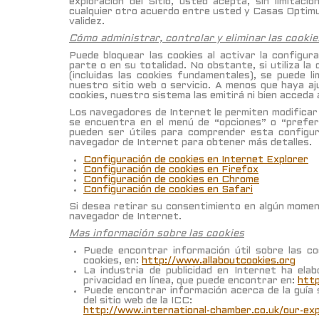
exploración del Sitio, usted acepta, sin limitaci
cualquier otro acuerdo entre usted y Casas Optimus 
validez.
Cómo administrar, controlar y eliminar las cookie
Puede bloquear las cookies al activar la configur
parte o en su totalidad. No obstante, si utiliza l
(incluidas las cookies fundamentales), se puede l
nuestro sitio web o servicio. A menos que haya aj
cookies, nuestro sistema las emitirá ni bien acceda 
Los navegadores de Internet le permiten modificar 
se encuentra en el menú de “opciones” o “prefer
pueden ser útiles para comprender esta configura
navegador de Internet para obtener más detalles.
Configuración de cookies en Internet Explorer
Configuración de cookies en Firefox
Configuración de cookies en Chrome
Configuración de cookies en Safari
Si desea retirar su consentimiento en algún moment
navegador de Internet.
Mas información sobre las cookies
Puede encontrar información útil sobre las coo
cookies, en:
http://www.allaboutcookies.org
La industria de publicidad en Internet ha ela
privacidad en línea, que puede encontrar en:
http
Puede encontrar información acerca de la guía s
del sitio web de la ICC:
http://www.international-chamber.co.uk/our-exp