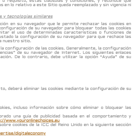
ón o requisito, estas cláusulas y condiciones, y reconoce que
en lo relativo a este Sitio queda reemplazado y sin vigencia ni
s y tecnologías similares
ación en su navegador que le permite rechazar las cookies en
a configuración de su navegador para bloquear todas las cookies
imitar el uso de determinadas características o funciones de
ustado la configuración de su navegador para que rechace las
a nuestro sitio.
la configuración de las cookies. Generalmente, la configuración
encias” de su navegador de Internet. Los siguientes enlaces
ción. De lo contrario, debe utilizar la opción “Ayuda” de su
o, deberá eliminar las cookies mediante la configuración de su
kies, incluso información sobre cómo eliminar o bloquear las
borado una guía de publicidad basada en el comportamiento y
://www.youronlinechoices.eu
obre cookies de la ICC del Reino Unido en la siguiente sección
ertise/digitaleconomy