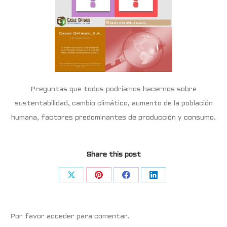
Preguntas que todos podríamos hacernos sobre
sustentabilidad, cambio climático, aumento de la población
humana, factores predominantes de producción y consumo.
Share this post
Share
Share
Share
Share
on
on
on
on
X
Pinterest
Facebook
LinkedIn
Por favor acceder para comentar.