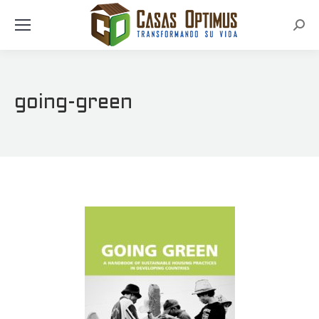
Busc
going-green