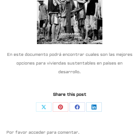
En este documento podrá encontrar cuales son las mejores
opciones para viviendas sustentables en países en
desarrollo.
Share this post
Share
Share
Share
Share
on
on
on
on
X
Pinterest
Facebook
LinkedIn
Por favor acceder para comentar.