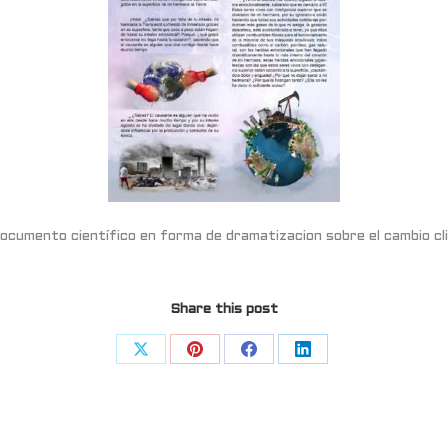
ocumento científico en forma de dramatizacion sobre el cambio cl
Share this post
Share
Share
Share
Share
on
on
on
on
X
Pinterest
Facebook
LinkedIn