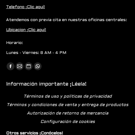
Telefono ¡Clic aquí!
Atendemos con previa cita en nuestras oficinas centrales:
Ubicacion ¡Clic aquí!
Horario:
Lunes - Viernes: 8 AM - 4 PM
Encuéntranos en:
Facebook
Mail
Sitio
Whatsapp
page
page
web
page
Información importante ¡Léela!
opens
opens
page
opens
in
in
opens
in
Términos de uso y políticas de privacidad
new
new
in
new
Términos y condiciones de venta y entrega de productos
window
window
new
window
Autorización de retorno de mercancía
window
Configuración de cookies
Otros servicios ¡Conócelos!