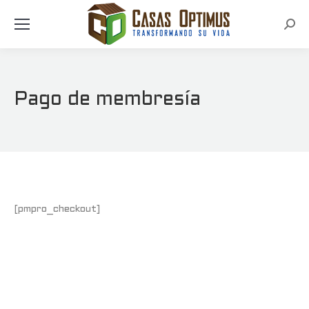
Busc
Pago de membresía
[pmpro_checkout]