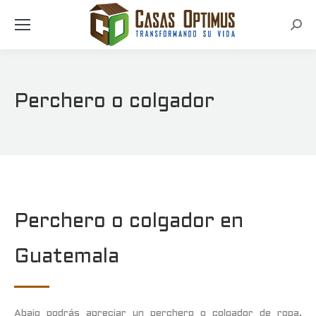
Busc
Perchero o colgador
Perchero o colgador en
Guatemala
Abajo podrás apreciar un perchero o colgador de ropa,