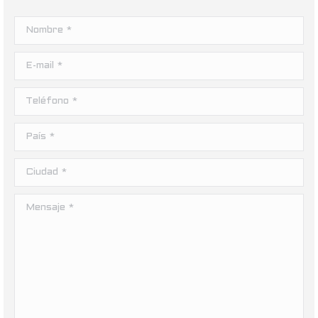
Nombre *
E-mail *
Teléfono *
País *
Ciudad *
Mensaje *