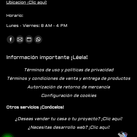
Ubicacion ¡Clic aquí!
Horario:
Lunes - Viernes: 8 AM - 4 PM
Encuéntranos en:
Facebook
Mail
Sitio
Whatsapp
page
page
web
page
Información importante ¡Léela!
opens
opens
page
opens
in
in
opens
in
Términos de uso y políticas de privacidad
new
new
in
new
Términos y condiciones de venta y entrega de productos
window
window
new
window
Autorización de retorno de mercancía
window
Configuración de cookies
Otros servicios ¡Conócelos!
¿Deseas vender tu casa o tu proyecto? ¡Clic aquí!
¿Necesitas desarrollo web? ¡Clic aquí!