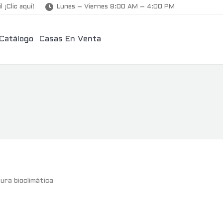
l ¡Clic aquí!
Lunes – Viernes 8:00 AM – 4:00 PM
Catálogo
Casas En Venta
tura bioclimática