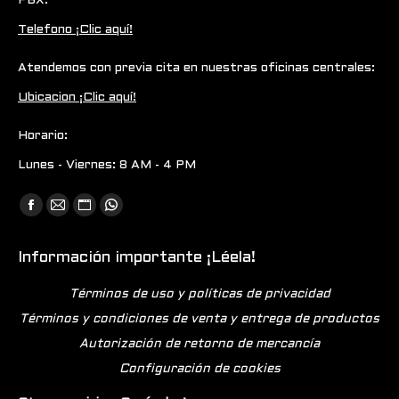
PBX:
Telefono ¡Clic aquí!
Atendemos con previa cita en nuestras oficinas centrales:
Ubicacion ¡Clic aquí!
Horario:
Lunes - Viernes: 8 AM - 4 PM
Encuéntranos en:
Facebook
Mail
Sitio
Whatsapp
page
page
web
page
Información importante ¡Léela!
opens
opens
page
opens
in
in
opens
in
Términos de uso y políticas de privacidad
new
new
in
new
Términos y condiciones de venta y entrega de productos
window
window
new
window
Autorización de retorno de mercancía
window
Configuración de cookies