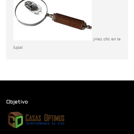
¡Haz clic en la
lupa!
Objetivo