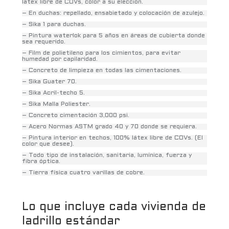
látex libre de COVs, color a su elección.
– En duchas: repellado, ensabietado y colocación de azulejo.
– Sika 1 para duchas.
– Pintura waterlok para 5 años en áreas de cubierta donde
sea requerido.
– Film de polietileno para los cimientos, para evitar
humedad por capilaridad.
– Concreto de limpieza en todas las cimentaciones.
– Sika Guater 70.
– Sika Acril-techo 5.
– Sika Malla Poliester.
– Concreto cimentación 3,000 psi.
– Acero Normas ASTM grado 40 y 70 donde se requiera.
– Pintura interior en techos, 100% látex libre de COVs. (El
color que desee).
– Todo tipo de instalación, sanitaria, lumínica, fuerza y
fibra óptica.
– Tierra física cuatro varillas de cobre.
Lo que incluye cada vivienda de
ladrillo estándar