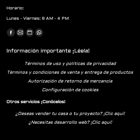
Horario:
Lunes - Viernes: 8 AM - 4 PM
Encuéntranos en:
Facebook
Mail
Sitio
Whatsapp
page
page
web
page
Información importante ¡Léela!
opens
opens
page
opens
in
in
opens
in
Términos de uso y políticas de privacidad
new
new
in
new
Términos y condiciones de venta y entrega de productos
window
window
new
window
Autorización de retorno de mercancía
window
Configuración de cookies
Otros servicios ¡Conócelos!
¿Deseas vender tu casa o tu proyecto? ¡Clic aquí!
¿Necesitas desarrollo web? ¡Clic aquí!