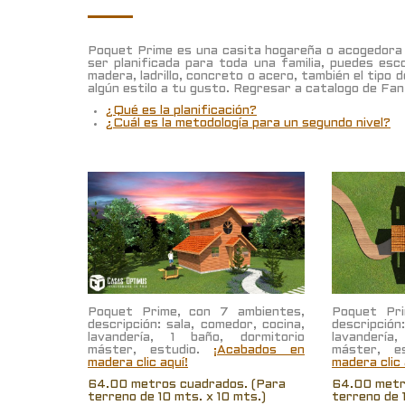
Poquet Prime es una casita hogareña o acogedora 
ser planificada para toda una familia, puedes esc
madera, ladrillo, concreto o acero, también el tipo 
algún estilo a tu gusto. Regresar a catalogo de F
¿Qué es la planificación?
¿Cuál es la metodología para un segundo nivel?
Poquet Prime, con 7 ambientes,
Poquet Pri
descripción: sala, comedor, cocina,
descripción
lavandería, 1 baño, dormitorio
lavandería
máster, estudio.
¡Acabados en
máster, e
madera clic aquí!
madera clic 
64.00 metros cuadrados. (Para
64.00 metr
terreno de 10 mts. x 10 mts.)
terreno de 