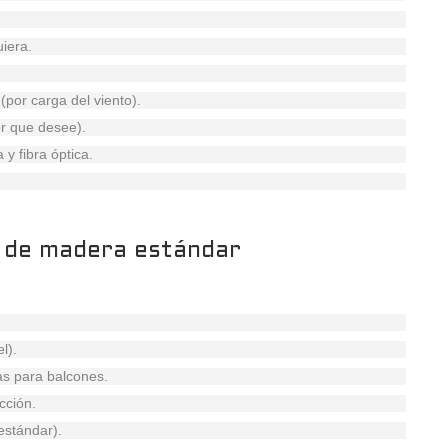
iera.
(por carga del viento).
or que desee).
 y fibra óptica.
a de madera estándar
.
l).
as para balcones.
cción.
estándar).