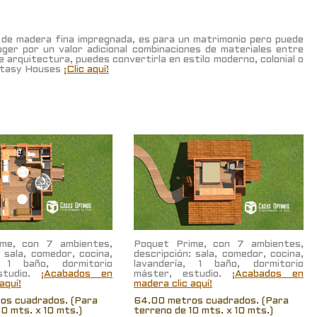
de madera fina impregnada, es para un matrimonio pero puede
oger por un valor adicional combinaciones de materiales entre
de arquitectura, puedes convertirla en estilo moderno, colonial o
antasy Houses
¡Clic aquí!
me, con 7 ambientes,
Poquet Prime, con 7 ambientes,
: sala, comedor, cocina,
descripción: sala, comedor, cocina,
, 1 baño, dormitorio
lavandería, 1 baño, dormitorio
studio.
¡Acabados en
máster, estudio.
¡Acabados en
aquí!
madera clic aquí!
os cuadrados. (Para
64.00 metros cuadrados. (Para
10 mts. x 10 mts.)
terreno de 10 mts. x 10 mts.)