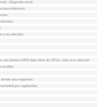
rado. (Segundo nivel).
as para balcones.
cción.
stándar).
n.
s a su elección.
do con pintura 100% látex libre de COVs, color a su elección.
e azulejo.
a donde sea requerido.
r humedad por capilaridad.