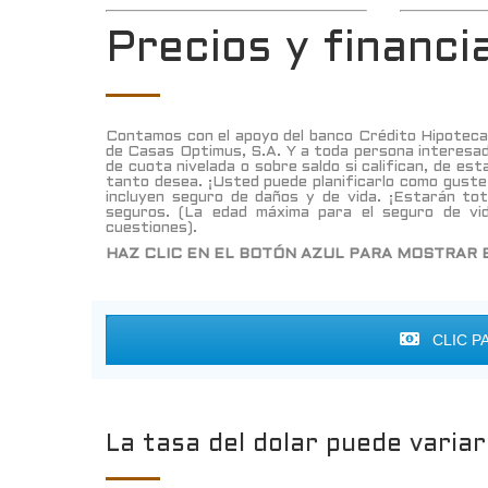
Precios y financ
Contamos con el apoyo del banco Crédito Hipotecar
de Casas Optimus, S.A. Y a toda persona interesad
de cuota nivelada o sobre saldo si califican, de es
tanto desea. ¡Usted puede planificarlo como guste
incluyen seguro de daños y de vida. ¡Estarán to
seguros. (La edad máxima para el seguro de vi
cuestiones).
HAZ CLIC EN EL BOTÓN AZUL PARA MOSTRAR 
CLIC P
La tasa del dolar puede variar 