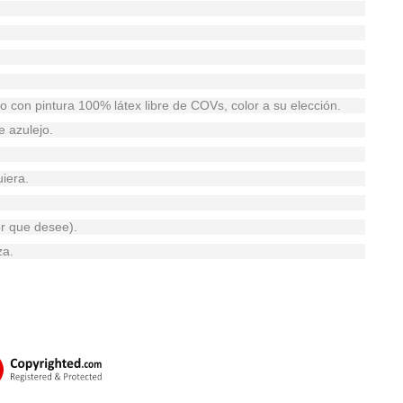
do con pintura 100% látex libre de COVs, color a su elección.
e azulejo.
iera.
or que desee).
za.