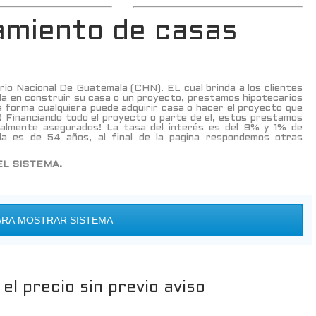
iamiento de casas
io Nacional De Guatemala (CHN). EL cual brinda a los clientes
a en construir su casa o un proyecto, prestamos hipotecarios
ta forma cualquiera puede adquirir casa o hacer el proyecto que
! Financiando todo el proyecto o parte de el, estos prestamos
talmente asegurados! La tasa del interés es del 9% y 1% de
da es de 54 años, al final de la pagina respondemos otras
EL SISTEMA.
ARA MOSTRAR SISTEMA
el precio sin previo aviso