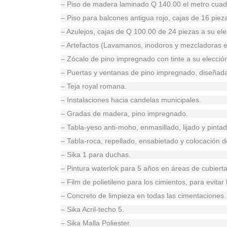
– Piso de madera laminado Q 140.00 el metro cuad
– Piso para balcones antigua rojo, cajas de 16 piez
– Azulejos, cajas de Q 100.00 de 24 piezas a su ele
– Artefactos (Lavamanos, inodoros y mezcladoras e
– Zócalo de pino impregnado con tinte a su elecció
– Puertas y ventanas de pino impregnado, diseñada
– Teja royal romana.
– Instalaciones hacia candelas municipales.
– Gradas de madera, pino impregnado.
– Tabla-yeso anti-moho, enmasillado, lijado y pinta
– Tabla-roca, repellado, ensabietado y colocación d
– Sika 1 para duchas.
– Pintura waterlok para 5 años en áreas de cubiert
– Film de polietileno para los cimientos, para evita
– Concreto de limpieza en todas las cimentaciones.
– Sika Acril-techo 5.
– Sika Malla Poliester.