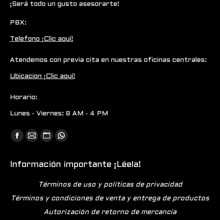
¡Será todo un gusto asesorarte!
PBX:
Telefono ¡Clic aquí!
Atendemos con previa cita en nuestras oficinas centrales:
Ubicacion ¡Clic aquí!
Horario:
Lunes - Viernes: 8 AM - 4 PM
Encuéntranos en:
Facebook
Mail
Sitio
Whatsapp
page
page
web
page
Información importante ¡Léela!
opens
opens
page
opens
in
in
opens
in
Términos de uso y políticas de privacidad
new
new
in
new
Términos y condiciones de venta y entrega de productos
window
window
new
window
Autorización de retorno de mercancía
window